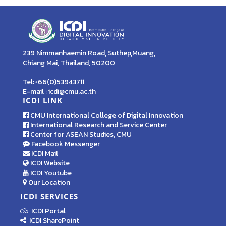
239 Nimmanhaemin Road, Suthep,Muang,
Chiang Mai, Thailand, 50200
Tel:+66(0)53943711
E-mail : icdi@cmu.ac.th
ICDI LINK
CMU International College of Digital Innovation
International Research and Service Center
Center for ASEAN Studies, CMU
Facebook Messenger
ICDI Mail
ICDI Website
ICDI Youtube
Our Location
ICDI SERVICES
ICDI Portal
ICDI SharePoint