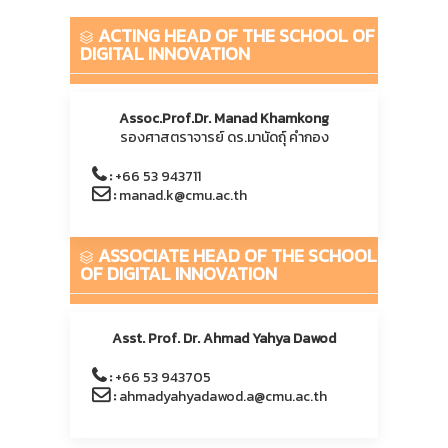
ACTING HEAD OF THE SCHOOL OF
DIGITAL INNOVATION
Assoc.Prof.Dr. Manad Khamkong
รองศาสตราจารย์ ดร.มานัดถุ์ คำกอง
:
+66 53 943711
:
manad.k@cmu.ac.th
ASSOCIATE HEAD OF THE SCHOOL
OF DIGITAL INNOVATION
Asst. Prof. Dr. Ahmad Yahya Dawod
:
+66 53 943705
:
ahmadyahyadawod.a@cmu.ac.th