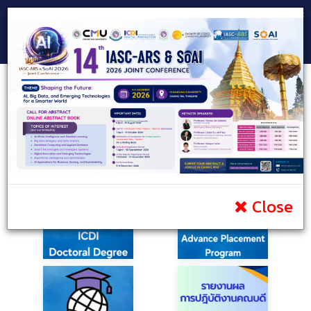
Consultant Team
Prospective Students
Current Students
Public
Infomation
Portal
Contact
Close