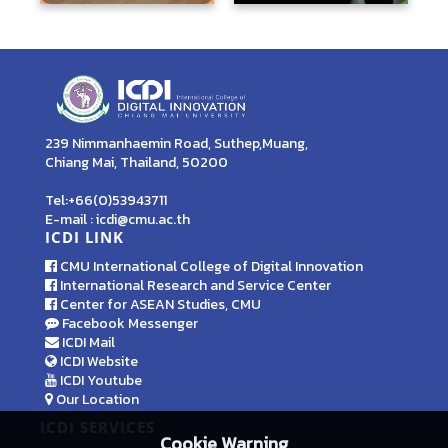
239 Nimmanhaemin Road, Suthep,Muang,
Chiang Mai, Thailand, 50200
Tel:+66(0)53943711
E-mail : icdi@cmu.ac.th
ICDI LINK
CMU International College of Digital Innovation
International Research and Service Center
Center for ASEAN Studies, CMU
Facebook Messenger
ICDI Mail
ICDI Website
ICDI Youtube
Our Location
ICDI SERVICES
Cookie Warning