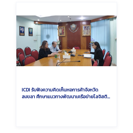
ICDI รับฟังความคิดเห็นหอการค้าจังหวัด
สงขลา ศึกษาแนวทางพัฒนาเครือข่ายโลจิสติ
กส์และการขนส่งสินค้าทางราง