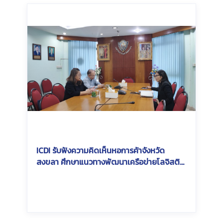
ICDI รับฟังความคิดเห็นหอการค้าจังหวัด
สงขลา ศึกษาแนวทางพัฒนาเครือข่ายโลจิสติ
กส์และการขนส่งสินค้าทางราง