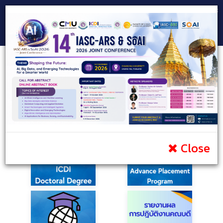
Consultant Team
Prospective Students
Current Students
Public
Infomation
Portal
Contact
Close