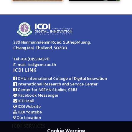
239 Nimmanhaemin Road, Suthep,Muang,
Chiang Mai, Thailand, 50200
Tel:+66(0)53943711
E-mail : icdi@cmu.ac.th
ICDI LINK
CMU International College of Digital Innovation
International Research and Service Center
Center for ASEAN Studies, CMU
Facebook Messenger
ICDI Mail
ICDI Website
ICDI Youtube
Our Location
ICDI SERVICES
Cookie Warning