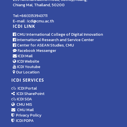
Chiang Mai, Thailand, 50200
Tel:+66(0)53943711
E-mail : icdi@cmu.ac.th
ICDI LINK
CMU International College of Digital Innovation
International Research and Service Center
Center for ASEAN Studies, CMU
Facebook Messenger
ICDI Mail
ICDI Website
ICDI Youtube
Our Location
ICDI SERVICES
ICDI Portal
ICDI SharePoint
ICDI SOA
CMU MIS
CMU Mail
Privacy Policy
ICDI PDPA