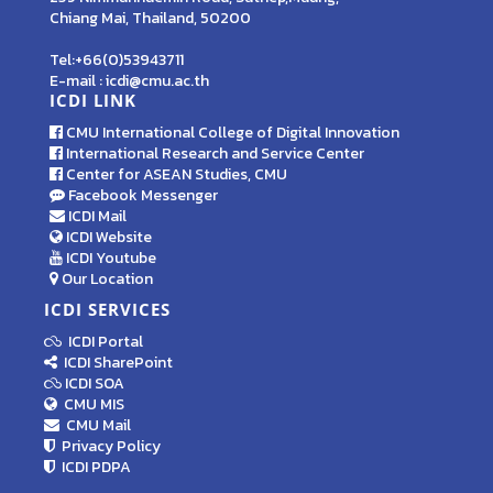
Chiang Mai, Thailand, 50200
Tel:+66(0)53943711
E-mail : icdi@cmu.ac.th
ICDI LINK
CMU International College of Digital Innovation
International Research and Service Center
Center for ASEAN Studies, CMU
Facebook Messenger
ICDI Mail
ICDI Website
ICDI Youtube
Our Location
ICDI SERVICES
ICDI Portal
ICDI SharePoint
ICDI SOA
CMU MIS
CMU Mail
Privacy Policy
ICDI PDPA