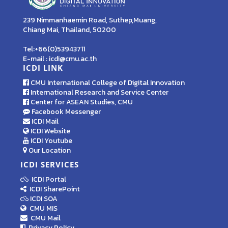
239 Nimmanhaemin Road, Suthep,Muang,
Chiang Mai, Thailand, 50200
Tel:+66(0)53943711
E-mail : icdi@cmu.ac.th
ICDI LINK
CMU International College of Digital Innovation
International Research and Service Center
Center for ASEAN Studies, CMU
Facebook Messenger
ICDI Mail
ICDI Website
ICDI Youtube
Our Location
ICDI SERVICES
ICDI Portal
ICDI SharePoint
ICDI SOA
CMU MIS
CMU Mail
Privacy Policy