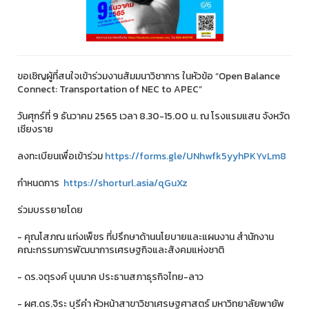
ขอเชิญผู้ที่สนใจเข้าร่วมงานสัมมนาวิชาการ ในหัวข้อ “Open Balance
Connect: Transportation of NEC to APEC”
วันศุกร์ที่ 9 ธันวาคม 2565 เวลา 8.30-15.00 น. ณ โรงแรมแสน จังหวัด
เชียงราย
ลงทะเบียนเพื่อเข้าร่วม
https://forms.gle/UNhwfk5yyhPKYvLm8
กำหนดการ
https://shorturl.asia/qGuXz
ร่วมบรรยายโดย
- คุณโสภณ แท่งเพ็ชร ที่ปรึกษาด้านนโยบายและแผนงาน สํานักงาน
คณะกรรมการพัฒนาการเศรษฐกิจและสังคมแห่งชาติ
- ดร.จตุรงค์ บุนนาค ประธานสภาธุรกิจไทย-ลาว
- ผศ.ดร.จิระ บุรีคํา หัวหน้าสาขาวิชาเศรษฐศาสตร์ มหาวิทยาลัยพายัพ