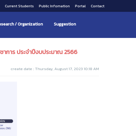
s
Current Students
Public Infomation
Portal
Contact
search / Organization
Suggestion
ยวิชาการ ประจำปีงบประมาณ 2566
create date : Thursday, August 17, 2023 10:18 AM