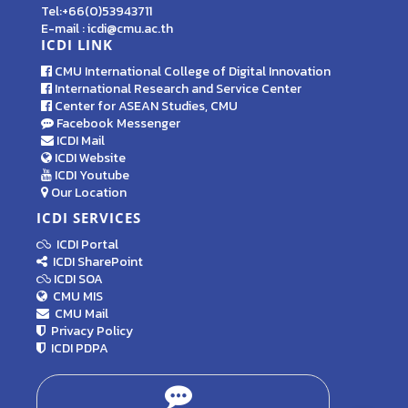
Tel:+66(0)53943711
E-mail : icdi@cmu.ac.th
ICDI LINK
CMU International College of Digital Innovation
International Research and Service Center
Center for ASEAN Studies, CMU
Facebook Messenger
ICDI Mail
ICDI Website
ICDI Youtube
Our Location
ICDI SERVICES
ICDI Portal
ICDI SharePoint
ICDI SOA
CMU MIS
CMU Mail
Privacy Policy
ICDI PDPA