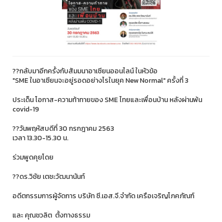
??กลับมาอีกครั้งกับสัมมนาอาเซียนออนไลน์ ในหัวข้อ
"SME ในอาเซียนจะอยู่รอดอย่างไรในยุค New Normal" ครั้งที่ 3
ประเด็น โอกาส-ความท้าทายของ SME ไทยและเพื่อนบ้าน หลังผ่านพ้น
covid-19
??วันพฤหัสบดีที่ 30 กรกฎาคม 2563
เวลา 13.30-15.30 น.
ร่วมพูดคุยโดย
??ดร.วิชัย เตชะวัฒนานันท์
อดีตกรรมการผู้จัดการ บริษัท ซี.เอส.จี.จำกัด เครือเจริญโภคภัณฑ์
และ คุณชวลิต ตั้งทางธรรม