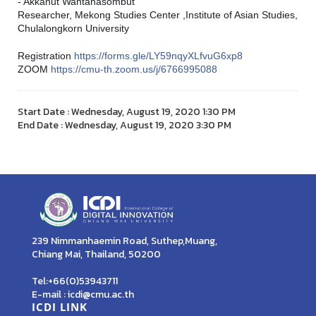
- Akkanut Wantanasombut
Researcher, Mekong Studies Center ,Institute of Asian Studies,
Chulalongkorn University
Registration
https://forms.gle/LY59nqyXLfvuG6xp8
ZOOM
https://cmu-th.zoom.us/j/6766995088
Start Date : Wednesday, August 19, 2020 1:30 PM
End Date : Wednesday, August 19, 2020 3:30 PM
239 Nimmanhaemin Road, Suthep,Muang,
Chiang Mai, Thailand, 50200
Tel:+66(0)53943711
E-mail : icdi@cmu.ac.th
ICDI LINK