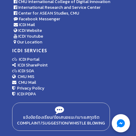
CMU International College of Digital Innovation
International Research and Service Center
Center for ASEAN Studies, CMU
Facebook Messenger
ICDI Mail
ICDI Website
ICDI Youtube
Our Location
ICDI SERVICES
ICDI Portal
ICDI SharePoint
ICDI SOA
CMU MIS
CMU Mail
Privacy Policy
ICDI PDPA
แจ้งข้อร้องเรียน/ข้อเสนอแนะ/เบาะแสทุจริต
COMPLAINT/SUGGESTION/WHISTLE BLOWING