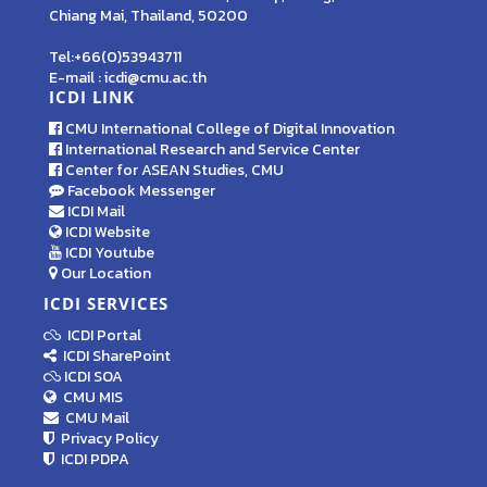
Chiang Mai, Thailand, 50200
Tel:+66(0)53943711
E-mail : icdi@cmu.ac.th
ICDI LINK
CMU International College of Digital Innovation
International Research and Service Center
Center for ASEAN Studies, CMU
Facebook Messenger
ICDI Mail
ICDI Website
ICDI Youtube
Our Location
ICDI SERVICES
ICDI Portal
ICDI SharePoint
ICDI SOA
CMU MIS
CMU Mail
Privacy Policy
ICDI PDPA