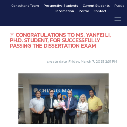
Consultant Team
Prospective Students
Current Students
Public
Infomation
Portal
Contact
CONGRATULATIONS TO MS. YANFEI LI,
PH.D. STUDENT, FOR SUCCESSFULLY
PASSING THE DISSERTATION EXAM
create date :Friday, March 7, 2025 2:31 PM