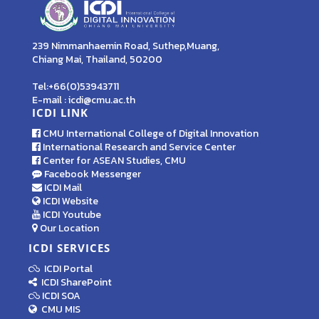
239 Nimmanhaemin Road, Suthep,Muang,
Chiang Mai, Thailand, 50200
Tel:+66(0)53943711
E-mail : icdi@cmu.ac.th
ICDI LINK
CMU International College of Digital Innovation
International Research and Service Center
Center for ASEAN Studies, CMU
Facebook Messenger
ICDI Mail
ICDI Website
ICDI Youtube
Our Location
ICDI SERVICES
ICDI Portal
ICDI SharePoint
ICDI SOA
CMU MIS