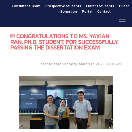
Consultant Team
Prospective Students
Current Students
Public
Infomation
Portal
Contact
CONGRATULATIONS TO MS. YAXIAN
RAN, PH.D. STUDENT, FOR SUCCESSFULLY
PASSING THE DISSERTATION EXAM
create date :Monday, March 17, 2025 10:09 AM