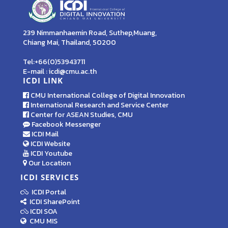
239 Nimmanhaemin Road, Suthep,Muang,
Chiang Mai, Thailand, 50200
Tel:+66(0)53943711
E-mail : icdi@cmu.ac.th
ICDI LINK
CMU International College of Digital Innovation
International Research and Service Center
Center for ASEAN Studies, CMU
Facebook Messenger
ICDI Mail
ICDI Website
ICDI Youtube
Our Location
ICDI SERVICES
ICDI Portal
ICDI SharePoint
ICDI SOA
CMU MIS