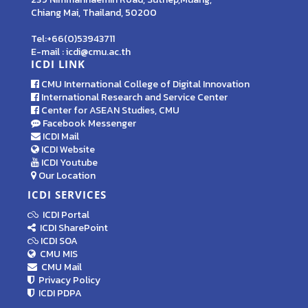
Chiang Mai, Thailand, 50200
Tel:+66(0)53943711
E-mail : icdi@cmu.ac.th
ICDI LINK
CMU International College of Digital Innovation
International Research and Service Center
Center for ASEAN Studies, CMU
Facebook Messenger
ICDI Mail
ICDI Website
ICDI Youtube
Our Location
ICDI SERVICES
ICDI Portal
ICDI SharePoint
ICDI SOA
CMU MIS
CMU Mail
Privacy Policy
ICDI PDPA