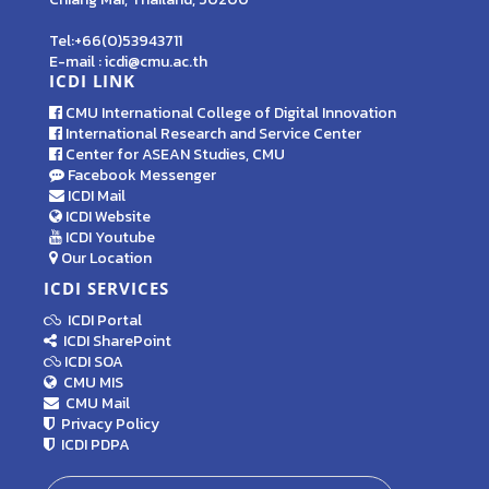
Tel:+66(0)53943711
E-mail : icdi@cmu.ac.th
ICDI LINK
CMU International College of Digital Innovation
International Research and Service Center
Center for ASEAN Studies, CMU
Facebook Messenger
ICDI Mail
ICDI Website
ICDI Youtube
Our Location
ICDI SERVICES
ICDI Portal
ICDI SharePoint
ICDI SOA
CMU MIS
CMU Mail
Privacy Policy
ICDI PDPA