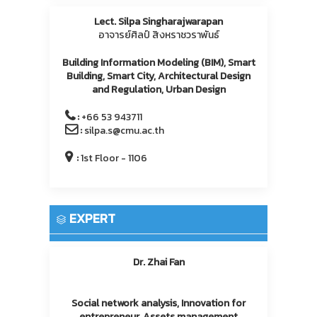
Lect. Silpa Singharajwarapan
อาจารย์ศิลป์ สิงหราชวราพันธ์
Building Information Modeling (BIM), Smart
Building, Smart City, Architectural Design
and Regulation, Urban Design
:
+66 53 943711
:
silpa.s@cmu.ac.th
:
1st Floor - 1106
EXPERT
Dr. Zhai Fan
Social network analysis, Innovation for
entrepreneur, Assets management