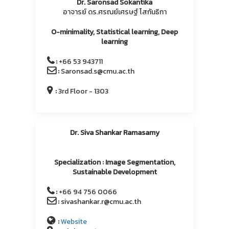
Dr. Saronsad Sokantika
อาจารย์ ดร.ศรณย์เศรษฐ์ โสกันธิกา
O-minimality, Statistical learning, Deep
learning
:
+66 53 943711
:
Saronsad.s@cmu.ac.th
:
3rd Floor - 1303
Dr. Siva Shankar Ramasamy
Specialization : Image Segmentation,
Sustainable Development
:
+66 94 756 0066
:
sivashankar.r@cmu.ac.th
:
Website