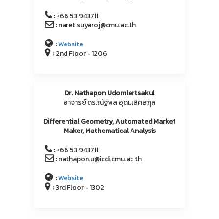
:
+66 53 943711
:
naret.suyaroj@cmu.ac.th
:
Website
:
2nd Floor - 1206
Dr. Nathapon Udomlertsakul
อาจารย์ ดร.ณัฐพล อุดมเลิศสกุล
Differential Geometry, Automated Market
Maker, Mathematical Analysis
:
+66 53 943711
:
nathapon.u@icdi.cmu.ac.th
:
Website
:
3rd Floor - 1302