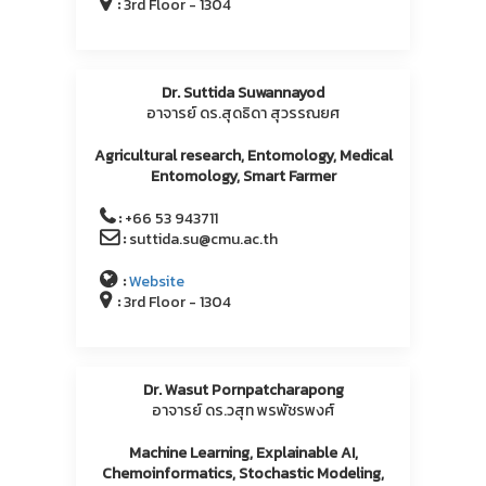
:
3rd Floor - 1304
Dr. Suttida Suwannayod
อาจารย์ ดร.สุดธิดา สุวรรณยศ
Agricultural research, Entomology, Medical
Entomology, Smart Farmer
:
+66 53 943711
:
suttida.su@cmu.ac.th
:
Website
:
3rd Floor - 1304
Dr. Wasut Pornpatcharapong
อาจารย์ ดร.วสุท พรพัชรพงศ์
Machine Learning, Explainable AI,
Chemoinformatics, Stochastic Modeling,