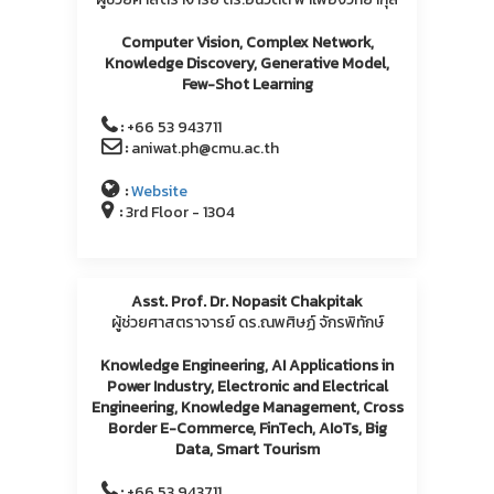
Computer Vision, Complex Network,
Knowledge Discovery, Generative Model,
Few-Shot Learning
:
+66 53 943711
:
aniwat.ph@cmu.ac.th
:
Website
:
3rd Floor - 1304
Asst. Prof. Dr. Nopasit Chakpitak
ผู้ช่วยศาสตราจารย์ ดร.ณพศิษฏ์ จักรพิทักษ์
Knowledge Engineering, AI Applications in
Power Industry, Electronic and Electrical
Engineering, Knowledge Management, Cross
Border E-Commerce, FinTech, AIoTs, Big
Data, Smart Tourism
:
+66 53 943711