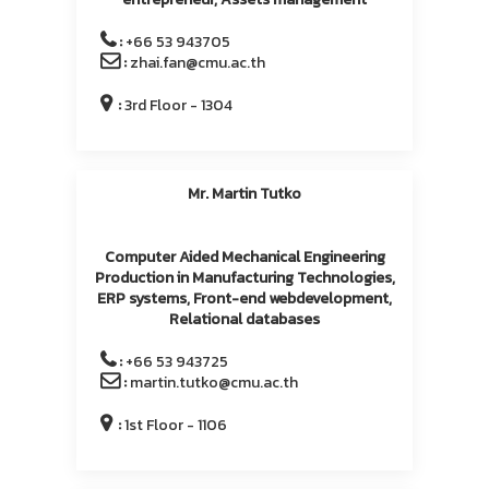
:
+66 53 943705
:
zhai.fan@cmu.ac.th
:
3rd Floor - 1304
Mr. Martin Tutko
Computer Aided Mechanical Engineering
Production in Manufacturing Technologies,
ERP systems, Front-end webdevelopment,
Relational databases
:
+66 53 943725
:
martin.tutko@cmu.ac.th
:
1st Floor - 1106