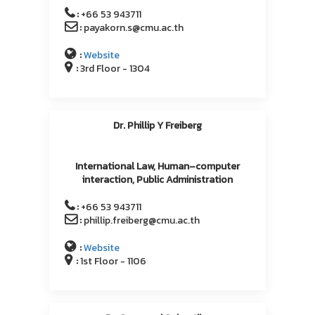
:
+66 53 943711
:
payakorn.s@cmu.ac.th
:
Website
:
3rd Floor - 1304
Dr. Phillip Y Freiberg
International Law, Human–computer
interaction, Public Administration
:
+66 53 943711
:
phillip.freiberg@cmu.ac.th
:
Website
:
1st Floor - 1106