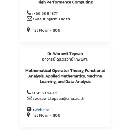
High Performance Computing
:
+66 53 943711
:
wasut.p@cmu.ac.th
:
1st Floor - 1106
Dr. Worawit Tepsan
อาจารย์ ดร.วรวิทย์ เทพแสน
Mathematical Operator Theory, Functional
Analysis, Applied Mathematics, Machine
Learning, and Data Analysis
:
+66 53 943711
:
worawit.tepsan@cmu.ac.th
:
Website
:
1st Floor - 1106