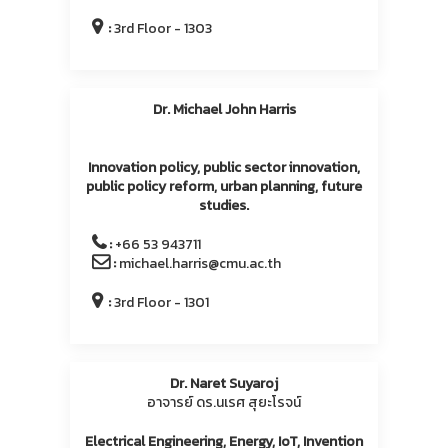
:
3rd Floor - 1303
Dr. Michael John Harris
Innovation policy, public sector innovation,
public policy reform, urban planning, future
studies.
:
+66 53 943711
:
michael.harris@cmu.ac.th
:
3rd Floor - 1301
Dr. Naret Suyaroj
อาจารย์ ดร.นเรศ สุยะโรจน์
Electrical Engineering, Energy, IoT, Invention