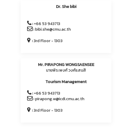
Dr. She bibi
:
+66 53 943713
:
bibi.she@cmu.ac.th
:
3rd Floor - 1303
Mr. PIRAPONG WONGSAENSEE
นายพิระพงศ์ วงศ์แสนสี
Tourism Management
:
+66 53 943713
:
pirapong.w@icdi.cmu.ac.th
:
3rd Floor - 1303