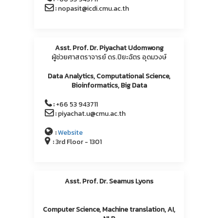
:
nopasit@icdi.cmu.ac.th
Asst. Prof. Dr. Piyachat Udomwong
ผู้ช่วยศาสตราจารย์ ดร.ปิยะฉัตร อุดมวงษ์
Data Analytics, Computational Science,
Bioinformatics, Big Data
:
+66 53 943711
:
piyachat.u@cmu.ac.th
:
Website
:
3rd Floor - 1301
Asst. Prof. Dr. Seamus Lyons
Computer Science, Machine translation, AI,