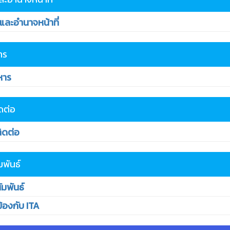
ละอำนาจหน้าที่
าร
หาร
ดต่อ
ิดต่อ
มพันธ์
มพันธ์
ข้องกับ ITA