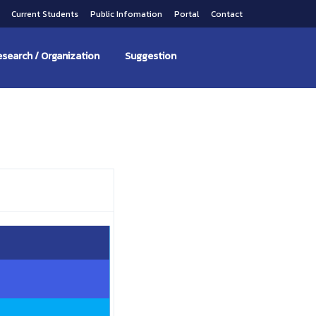
s
Current Students
Public Infomation
Portal
Contact
search / Organization
Suggestion